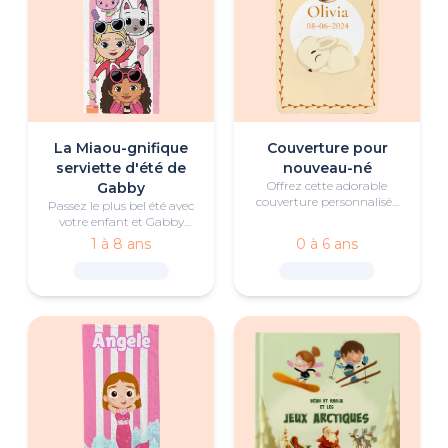
La Miaou-gnifique
Couverture pour
serviette d'été de
nouveau-né
Offrez cette adorable
Gabby
couverture personnalisée
Passez le plus bel été avec
pour bébé au nouveau-né
votre enfant et Gabby
et à ses parents.
grâce à cette serviette
1 à 8 ans
0 à 6 ans
personnalisée.