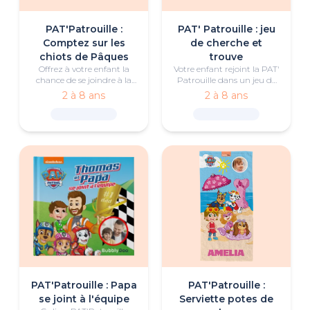
PAT'Patrouille :
PAT' Patrouille : jeu
Comptez sur les
de cherche et
chiots de Pâques
trouve
Offrez à votre enfant la
Votre enfant rejoint la PAT'
chance de se joindre à la
Patrouille dans un jeu de
PAT'Patrouille dans cette
cherche et trouve plein
2 à 8 ans
2 à 8 ans
aventure de Pâques
d'aventures dans la
incroyablement amusante
Grande Vallée !
et colorée.
PAT'Patrouille : Papa
PAT'Patrouille :
se joint à l'équipe
Serviette potes de