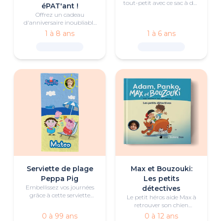
tout-petit avec ce sac à dos
éPAT'ant !
Peppa Pig de forme
Offrez un cadeau
carrée, personnalisé avec
d'anniversaire inoubliable
l'avatar, le nom et la photo
à votre petit fan de la PAT'
1 à 8 ans
1 à 6 ans
de votre enfant.
Patrouille avec ce livre
d'aventures personnalisé
qui met en scène son
anniversaire.
Serviette de plage
Max et Bouzouki:
Peppa Pig
Les petits
Embellissez vos journées
détectives
grâce à cette serviette
Le petit héros aide Max à
Réinitialiser le filtre
Voir 79 produits
personnalisée à l'effigie de
retrouver son chien
votre enfant et de Peppa !
Bouzouki.
0 à 99 ans
0 à 12 ans