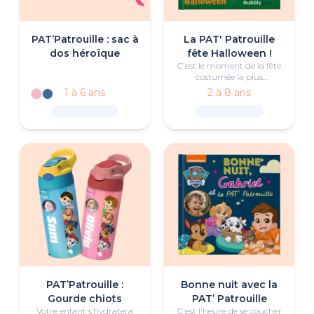
PAT’Patrouille : sac à
La PAT' Patrouille
dos héroïque
fête Halloween !
C'est le moment de la fête
costumée la plus
effrayante de l'année, mais
1 à 6 ans
2 à 8 ans
se pourrait-il que le bateau
du capitaine Turbot soit
réellement hanté ? Ou y a-
t-il une autre explication
aux phénomènes étranges
qui s'y produisent ?
PAT’Patrouille :
Bonne nuit avec la
Gourde chiots
PAT’ Patrouille
Votre enfant s’hydratera
C'est l'heure de se coucher