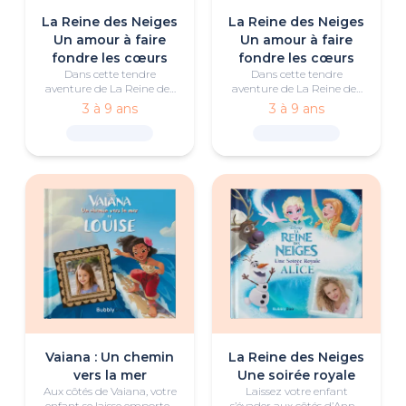
La Reine des Neiges
La Reine des Neiges
Un amour à faire
Un amour à faire
fondre les cœurs
fondre les cœurs
Dans cette tendre
Dans cette tendre
aventure de La Reine des
aventure de La Reine des
Neiges, votre enfant
Neiges, votre enfant
3 à 9 ans
3 à 9 ans
découvre que les plus
découvre que les plus
beaux moments sont ceux
beaux moments sont ceux
que l’on partage avec
que l’on partage avec
quelqu’un qu’on aime.
quelqu’un qu’on aime.
Vaiana : Un chemin
La Reine des Neiges
vers la mer
Une soirée royale
Aux côtés de Vaiana, votre
Laissez votre enfant
enfant se laisse emporter
s’évader aux côtés d’Anna,