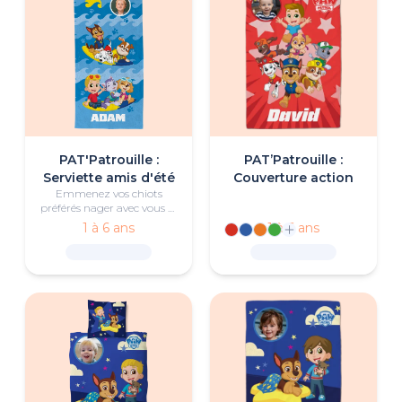
PAT'Patrouille :
PAT’Patrouille :
Serviette amis d'été
Couverture action
Emmenez vos chiots
préférés nager avec vous et
cette serviette
1 à 6 ans
1 à 6 ans
personnalisée
PAT'Patrouille.