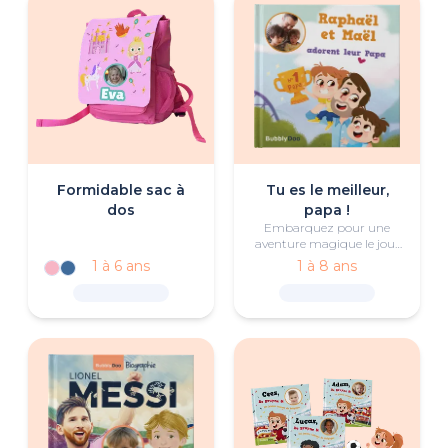
Formidable sac à
Tu es le meilleur,
dos
papa !
Embarquez pour une
aventure magique le jour
de la fête des Pères, dans
1 à 6 ans
1 à 8 ans
laquelle votre ou vos
enfants mettront à
l’épreuve les qualités de
leur père à travers des défis
amusants. Papa
triomphera-t-il et
remportera-t-il le trophée
du meilleur père ?