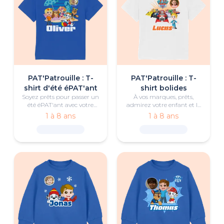
PAT'Patrouille : T-
PAT'Patrouille : T-
shirt d'été éPAT'ant
shirt bolides
Soyez prêts pour passer un
À vos marques, prêts,
été éPAT'ant avec votre
admirez votre enfant et la
enfant et la PAT'Patrouille
PAT'Patrouille sur ce
1 à 8 ans
1 à 8 ans
grâce à ce chouette t-shirt
superbe t-shirt
personnalisé.
personnalisé !