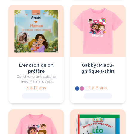
amour.
L'endroit qu'on
Gabby : Miaou-
préfère
gnifique t-shirt
Construire une cabane
avec Maman, c’est
magique : en jouant
3 à 12 ans
1 à 8 ans
ensemble, les enfants
comprennent que les plus
beaux endroits sont ceux
qu’on crée avec amour.