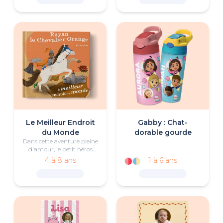
Ladybug et de Chat noir.
Le Meilleur Endroit
Gabby : Chat-
du Monde
dorable gourde
Dans cette aventure pleine
d'amour, le petit héros
découvre que le meilleur
4 à 8 ans
1 à 6 ans
endroit du monde, c’est là
où se trouvent sa famille et
ses amis.