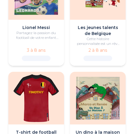
Lionel Messi
Les jeunes talents
Partagez la passion du
de Belgique
football de votre enfant
Cette histoire
grâce à cette biographie
personnalisée est un rêve
personnalisée de Lionel
qui se réalise pour tous les
3 à 8 ans
2 à 8 ans
Messi.
fans de foot.
T-shirt de football
Un dino à la maison