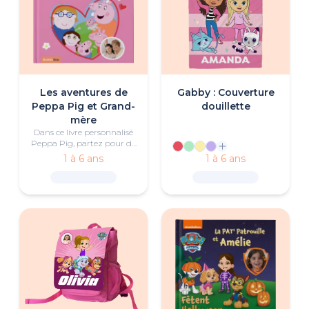
Les aventures de
Gabby : Couverture
Peppa Pig et Grand-
douillette
mère
Dans ce livre personnalisé
Peppa Pig, partez pour de
joyeuses aventures avec
1 à 6 ans
1 à 6 ans
Peppa, Maman Pig et
Grand-mère. Jeux à la
maison, escapades au
grand air, moments
complices… chaque activité
est l’occasion de partager
rires et souvenirs
inoubliables avec ceux
qu’on aime.