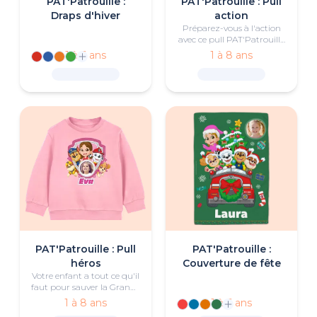
PAT'Patrouille :
PAT'Patrouille : Pull
Draps d'hiver
action
Préparez-vous à l'action
avec ce pull PAT'Patrouille
personnalisé, beau et
1 à 6 ans
1 à 8 ans
confortable.
PAT'Patrouille : Pull
PAT'Patrouille :
héros
Couverture de fête
Votre enfant a tout ce qu'il
faut pour sauver la Grande
Vallée bien au chaud dans
1 à 8 ans
1 à 6 ans
ce pull PAT'Patrouille