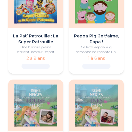
La Pat’ Patrouille : La
Peppa Pig: Je t'aime,
Super Patrouille
Papa !
Une histoire pleine
Ce livre Peppa Pig
d’aventures sur l’esprit
personnalisé raconte une
d’équipe et le courage avec
aventure en camping
2 à 8 ans
1 à 6 ans
votre enfant héros et les
entre des enfants et leur
super chiots de la PAT’
grand-père, avec
Patrouille
beaucoup d’humour et de
tendresse.