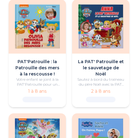
PAT'Patrouille : la
La PAT' Patrouille et
Patrouille des mers
le sauvetage de
à la rescousse !
Noël
Votre enfant se joint à la
Sautez à bord du traîneau
PAT'Patrouille pour un
du père Noël avec la PAT'
sauvetage en mer dans ce
Patrouille et participez au
1 à 8 ans
2 à 8 ans
livre d'été personnalisé.
sauvetage de Noël !