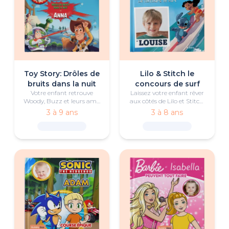
Toy Story: Drôles de
Lilo & Stitch le
bruits dans la nuit
concours de surf
Votre enfant retrouve
Laissez votre enfant rêver
Woody, Buzz et leurs amis
aux côtés de Lilo et Stitch,
pour une aventure pleine
découvrir ce que signifie
3 à 9 ans
3 à 8 ans
de suspense, où l’amitié et
vraiment l’ohana et vivre
l’esprit d’équipe feront
une aventure de surf
toute la différence.
inoubliable.