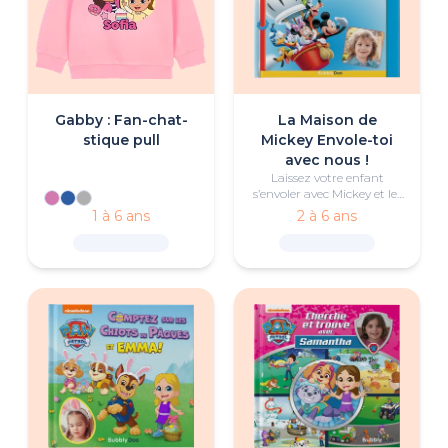
Gabby : Fan-chat-
La Maison de
stique pull
Mickey Envole-toi
avec nous !
Laissez votre enfant
s’envoler avec Mickey et les
amis de la Maison de
1 à 6 ans
2 à 6 ans
Mickey pour une aventure
en montgolfière pleine
d’entraide et de rires.