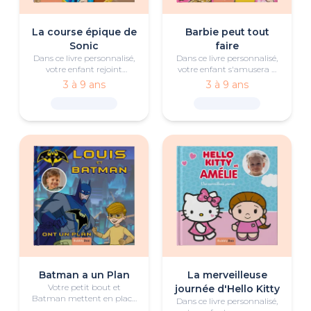
La course épique de
Barbie peut tout
Sonic
faire
Dans ce livre personnalisé,
Dans ce livre personnalisé,
votre enfant rejoint
votre enfant s'amusera à
l'Équipe Sonic pour une
découvrir des carrières
3 à 9 ans
3 à 9 ans
course pleine d’action face
passionnantes aux côtés
à ses adversaires les plus
de Barbie “Malibu” et
redoutables.
Barbie “Brooklyn” !
Batman a un Plan
La merveilleuse
Votre petit bout et
journée d'Hello Kitty
Batman mettent en place
Dans ce livre personnalisé,
un plan pour vaincre le