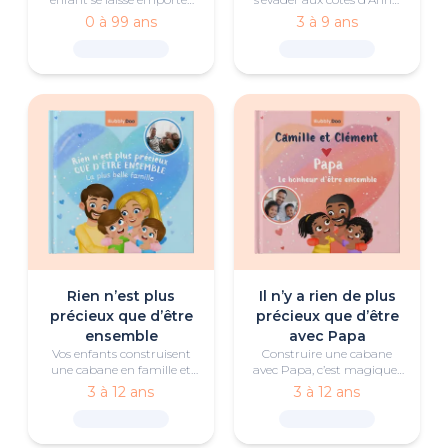
dans un rêve bercé par les
Elsa et Olaf, le temps d’une
0 à 99 ans
3 à 9 ans
vagues, à la découverte de
soirée pyjama pleine
la nature, de la gentillesse
d’aventure, de rires et de
et de l’amitié.
complicité. Une belle façon
de célébrer la joie, l’amitié
et le plaisir d’être
ensemble.
Rien n’est plus
Il n’y a rien de plus
précieux que d’être
précieux que d’être
ensemble
avec Papa
Vos enfants construisent
Construire une cabane
une cabane en famille et
avec Papa, c’est magique :
découvrent, en jouant
en jouant ensemble, les
3 à 12 ans
3 à 12 ans
ensemble, que les meilleurs
enfants comprennent que
endroits sont ceux que l’on
les plus beaux endroits
partage.
sont ceux qu’on crée avec