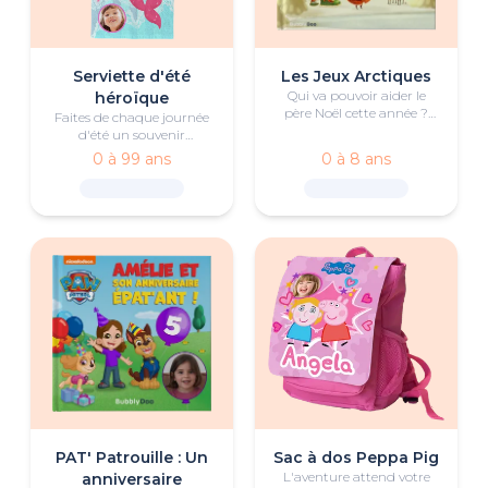
Serviette d'été
Les Jeux Arctiques
Qui va pouvoir aider le
héroïque
père Noël cette année ?
Faites de chaque journée
Deux ou trois enfants
d'été un souvenir
s'affrontent aux jeux du
mémorable grâce à cette
0 à 99 ans
0 à 8 ans
pôle Nord pour remporter
Serviette d'été héroïque
leur place d'aide du père
personnalisée pour votre
Noël !
petit pirate ou votre petite
sirène.
PAT' Patrouille : Un
Sac à dos Peppa Pig
L'aventure attend votre
anniversaire