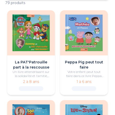
79 produits
La PAT'Patrouille
Peppa Pig peut tout
part à la rescousse
faire
Un livre attendrissant sur
Votre enfant peut tout
la solidarité et l'amitié,
faire dans ce livre Peppa
avec le petit héros et la
Pig personnalisé, rempli de
2 à 8 ans
1 à 6 ans
PAT'Patrouille.
bonheur et de jeux !