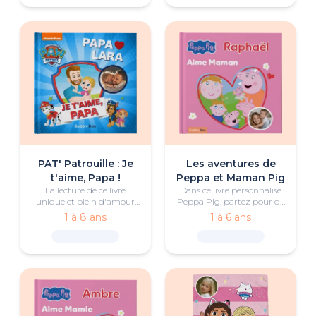
PAT' Patrouille : Je
Les aventures de
t'aime, Papa !
Peppa et Maman Pig
La lecture de ce livre
Dans ce livre personnalisé
unique et plein d'amour
Peppa Pig, partez pour de
deviendra le rituel favori de
joyeuses aventures avec
1 à 8 ans
1 à 6 ans
l'enfant et de son père au
Peppa et Maman Pig.
moment du coucher.
Jeux à la maison,
escapades au grand air,
moments complices…
chaque activité est
l’occasion de partager rires
et souvenirs inoubliables
avec ceux qu’on aime.