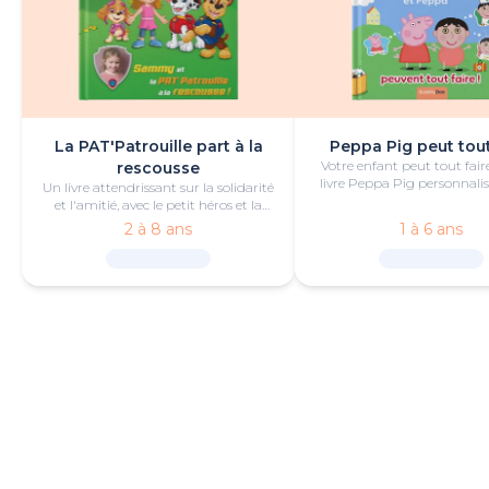
La PAT'Patrouille part à la
Peppa Pig peut tout
Votre enfant peut tout fair
rescousse
livre Peppa Pig personnalis
Un livre attendrissant sur la solidarité
de bonheur et de jeu
et l'amitié, avec le petit héros et la
PAT'Patrouille.
2 à 8 ans
1 à 6 ans