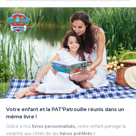
La PAT'Patrouille et votre enfant sont prêts pour un
qualité et une livraison rapide, partout en Europe.
Le livre est fabriqué et expédié en Europe. Livraison
sauvetage passionnant en pleine mer !
rapide
Votre enfant et la PAT'Patrouille réunis dans un
même livre !
Grâce à nos
livres personnalisés,
votre enfant partage la
vedette aux côtés de ses
héros préférés !