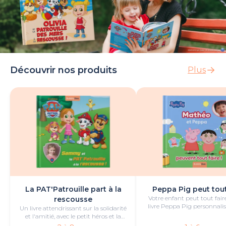
Découvrir nos produits
Plus
La PAT'Patrouille part à la
Peppa Pig peut tout
Votre enfant peut tout fair
rescousse
livre Peppa Pig personnalis
Un livre attendrissant sur la solidarité
de bonheur et de jeu
et l'amitié, avec le petit héros et la
PAT'Patrouille.