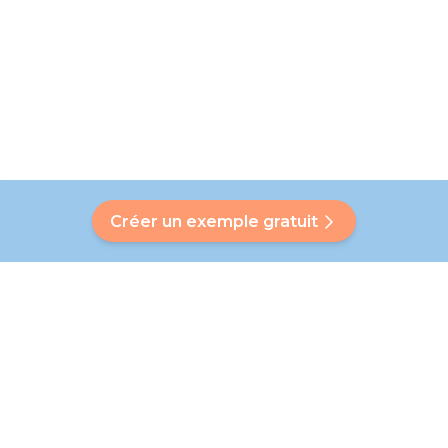
Créer un exemple gratuit
Avez-vous une question ?
Notre Bubbly vous aidera à trouver une réponse