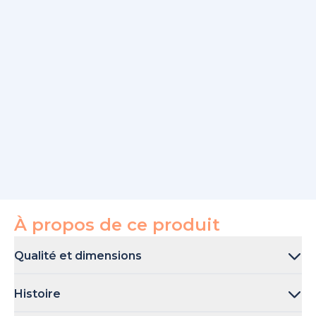
À propos de ce produit
Qualité et dimensions
Les livres sont disponibles avec une grande couverture
Histoire
rigide (29 × 29cm), une couverture rigide (21 × 21cm) ou