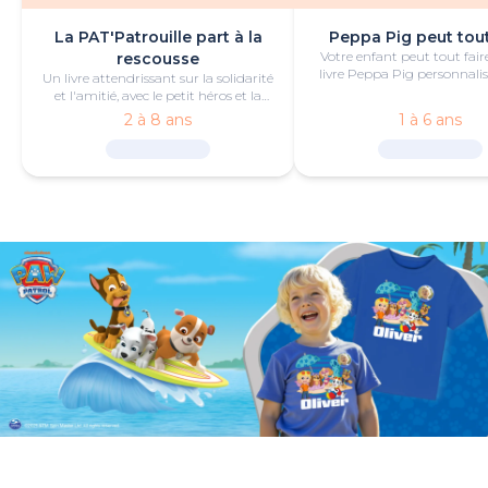
La PAT'Patrouille part à la
Peppa Pig peut tout
Votre enfant peut tout fair
rescousse
livre Peppa Pig personnalis
Un livre attendrissant sur la solidarité
de bonheur et de jeu
et l'amitié, avec le petit héros et la
PAT'Patrouille.
2 à 8 ans
1 à 6 ans