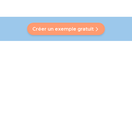
Créer un exemple gratuit
Avez-vous une question ?
Notre Bubbly vous aidera à trouver une réponse
personnalisée. Vous n'avez pas trouvé de réponse ? Pas de
problème ! Sur cette page, nous avons le plaisir de vous
diriger vers l'équipe de notre service client, qui vous aidera
davantage.