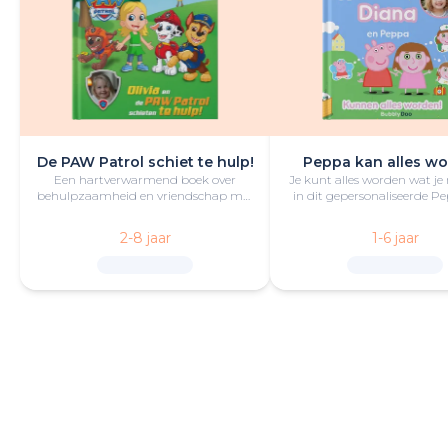
De PAW Patrol schiet te hulp!
Peppa kan alles wo
Een hartverwarmend boek over
Je kunt alles worden wat je
behulpzaamheid en vriendschap met
in dit gepersonaliseerde P
de kleine held en PAW Patrol in de
boek vol lol en plezie
hoofdrol.
2-8 jaar
1-6 jaar