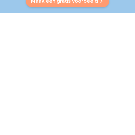
Maak een gratis voorbeeld
Heb je een vraag?
Onze Bubbly helpt je een antwoord op maat te vinden. Heb
je je antwoord niet gevonden? Geen probleem! Op deze
pagina verwijzen we je graag door naar onze klantenservice
die je verder helpt.
Ga naar de veelgestelde vragen