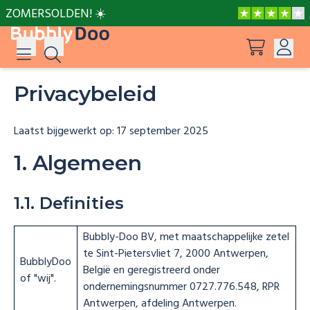
ZOMERSOLDEN! ☀️
Privacybeleid
Inloggen
Suggesties
Alle producten bekijk
Aanmelden
Laatst bijgewerkt op: 17 september 2025
Op avontuur met Peppa en Mama Big
1. Algemeen
Frozen Een liefde om voor te smelten
1.1. Definities
Bubbly-Doo BV, met maatschappelijke zetel
Frozen Een liefde om voor te smelten
te Sint-Pietersvliet 7, 2000 Antwerpen,
BubblyDoo
België en geregistreerd onder
of "wij".
ondernemingsnummer 0727.776.548, RPR
Het grote dinosaurusavontuur
Antwerpen, afdeling Antwerpen.