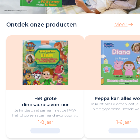
Ontdek onze producten
Meer
Het grote
Peppa kan alles wo
Je kunt alles worden wat je
dinosaurusavontuur
in dit gepersonaliseerde P
Je kindje gaat samen met de PAW
boek vol lol en plezie
Patrol op een spannend avontuur vol
opwindende uitdagingen,
1-8 jaar
1-6 jaar
reddingsacties en dinosaurussen.