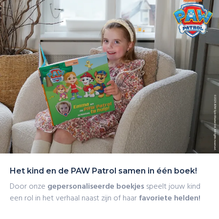
of Marshall!
Snelle levering
Het kind en de PAW Patrol samen in één boek!
Door onze
gepersonaliseerde boekjes
speelt jouw kind
een rol in het verhaal naast zijn of haar
favoriete helden!