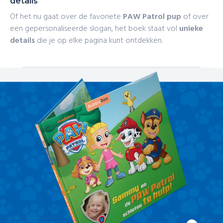
details
Of het nu gaat over de favoriete
PAW Patrol pup
of over
een gepersonaliseerde slogan, het boek staat vol
unieke
details
die je op elke pagina kunt ontdekken.