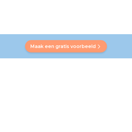
Maak een gratis voorbeeld
Heb je een vraag?
Onze Bubbly helpt je een antwoord op maat te vinden. Heb
je je antwoord niet gevonden? Geen probleem! Op deze
pagina verwijzen we je graag door naar onze klantenservice
die je verder helpt.