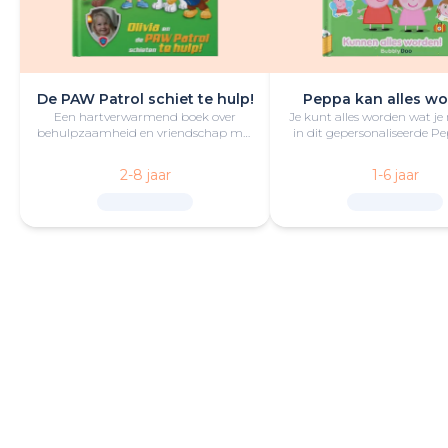
De PAW Patrol schiet te hulp!
Peppa kan alles wo
Een hartverwarmend boek over
Je kunt alles worden wat je
behulpzaamheid en vriendschap met
in dit gepersonaliseerde P
de kleine held en PAW Patrol in de
boek vol lol en plezie
hoofdrol.
2-8 jaar
1-6 jaar