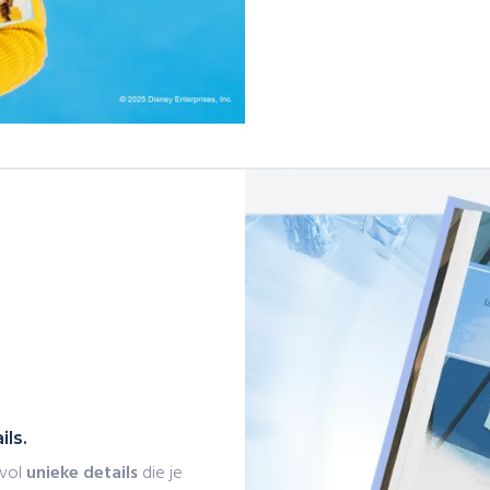
ls.
evol
unieke details
die je