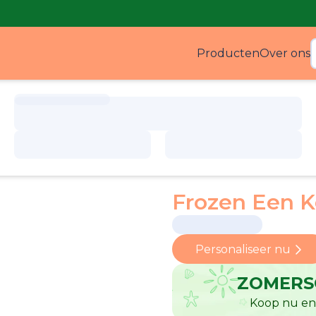
Producten
Over ons
Produ
Frozen Een Ko
Personaliseer nu
ZOMERS
Koop nu en