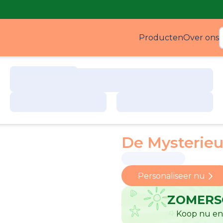
Producten
Over ons
Produ
De Mysterieu
Personaliseer nu
ZOMERS
Koop nu en