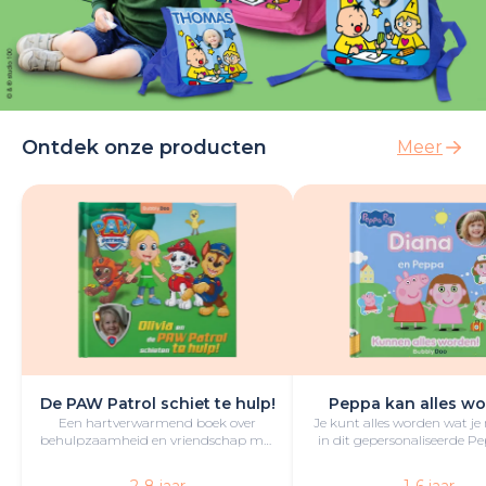
Ontdek onze producten
Meer
De PAW Patrol schiet te hulp!
Peppa kan alles wo
Een hartverwarmend boek over
Je kunt alles worden wat je
behulpzaamheid en vriendschap met
in dit gepersonaliseerde P
de kleine held en PAW Patrol in de
boek vol lol en plezie
hoofdrol.