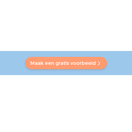
Maak een gratis voorbeeld
Heb je een vraag?
Onze Bubbly helpt je een antwoord op maat te vinden. Heb